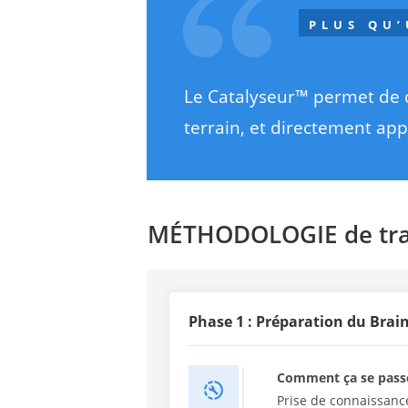
PLUS QU’
Le Catalyseur™ permet de co
terrain, et directement app
MÉTHODOLOGIE de trav
Phase 1 : Préparation du Bra
Comment ça se pass
Prise de connaissance