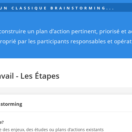
UN CLASSIQUE BRAINSTORMING...
nstruire un plan d’action pertinent, priorisé et a
roprié par les participants responsables et opérat
ail -
Les Étapes
instorming
e?
 des enjeux, des études ou plans d’actions existants