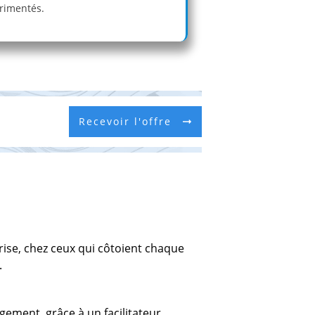
érimentés.
Recevoir l'offre
prise, chez ceux qui côtoient chaque
.
gement, grâce à un facilitateur