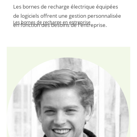
Les bornes de recharge électrique équipées
de logiciels offrent une gestion personnalisée
Les bornes de recharge en entreprise
en fonction des besoins de l'entreprise.