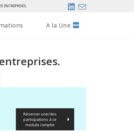
S ENTREPRISES.
mations
A la Une
 entreprises.
Réserver une/des
participations à ce
module complet