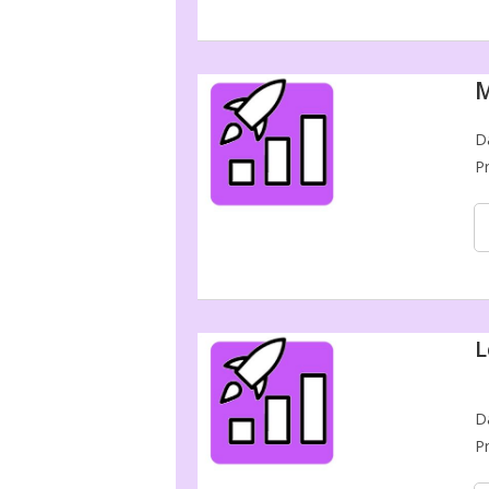
M
D
P
L
D
P